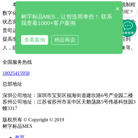
本方案通过智能三色灯，实现机联网，从而实现产线制程
×
是怎么收费的呢？
数字化，功能包括：智能辅助排产，生产进度实时监控、设备
树字标品MES，让智造简单些！ 联系
状态实时监控、效率统计、品质统计等。通过本方案的实施为
我查看1000+客户案例
贵司达到：缩短交期，提升准交率；及时消除生产过程卡点，
提高生产效率；及时激励员工，改善劳资关系；品质责任到
查看案例
稍后再说
人，提升产品合格率；打造电子生产看板，提升公司形象等。
全国服务热线
18025415958
总部地址
深圳公司地址：深圳市宝安区福海街道建欣路6号产业园二楼
苏州公司地址：江苏省苏州市吴中区天鹅荡路5号伟基科技园3
幢3317
版权所有 © Copyright © 2019
树字标品MES
首页