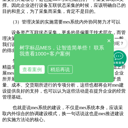
撑。因此企业进行设备互联状态采集的时候，应该明确自己的
目的和意义，为了采集而采集，肯定不是目的。
（3）管理决策的实施需要mes系统内外协同努力才可以
设备资产互联状态采集，更多的是偏重于技术层次，而管
理决策的推进实施需要在mes系统内外协同努力才可以。一般
×
是怎么收费的呢？
我们说企业基础薄弱落后，其实更多的说的是这个方面，甚至
树字标品MES，让智造简单些！ 联系
的得出企业不适合开展mes的建设的结论。
我查看1000+客户案例
笔者甚至见过一些企业，没有mes系统，但是务实推进了
精益生产管理活动，也取得了非常好的效果。在这个基础上开
查看案例
稍后再说
展mes系统建设，显然将能够非常有助于取得良好效果。企业
所开展的一些管理咨询，关于经营指标体系的建设，关于质
量、成本、交货期所进行的专项分析，这些也都将会对mes建
设提供良好的支持，也可以认为这些活动是在提升企业的经营
管理基础。
也就是说mes系统的建设，不仅是mes系统本身，应该采
取内外综合的协调建设模式，换一句话说这也是mes推进建设
的实施方法论的核心。